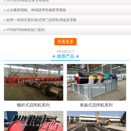
○ SJ-A型伸缩器主要安装参数
○ 止水橡胶规格、伸缩缝弹性橡胶带规格
○ 机闸一体高压密封箱式闸门启闭机用途及系数
○ YPM(FPM)铸铁拍门系列
查看更多
PRODUCT
★ 推荐产品 ★
螺杆式启闭机系列
卷扬式启闭机系列