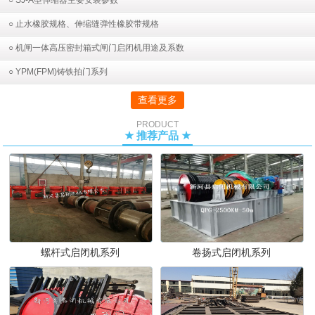
○ SJ-A型伸缩器主要安装参数
○ 止水橡胶规格、伸缩缝弹性橡胶带规格
○ 机闸一体高压密封箱式闸门启闭机用途及系数
○ YPM(FPM)铸铁拍门系列
查看更多
PRODUCT
★ 推荐产品 ★
螺杆式启闭机系列
卷扬式启闭机系列